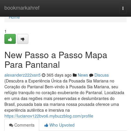
Home
bookmarkahref
Togg
navi
Home
1
New Passo a Passo Mapa
Para Pantanal
alexanderz222xsn5
365 days ago
News
Discuss
{Descubra a Experiência Única da Pousada Sia Mariana no
Coração do Pantanal Bem-vindo à Pousada Sia Mariana, seu
refúgio tranquilo no coração exuberante do Pantanal. Localizada
em uma das regiões mais preservadas e deslumbrantes do
Brasil, pousada baia sia mariana nossa pousada oferece uma
experiência autêntica e imersiva na
https://lucianov122bvo6.mybuzzblog.com/profile
Comments
Who Upvoted