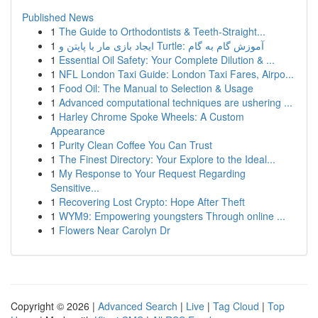
Published News
1
The Guide to Orthodontists & Teeth-Straight...
1
ایجاد بازی مار با پایتن و Turtle: آموزش گام به گام
1
Essential Oil Safety: Your Complete Dilution & ...
1
NFL London Taxi Guide: London Taxi Fares, Airpo...
1
Food Oil: The Manual to Selection & Usage
1
Advanced computational techniques are ushering ...
1
Harley Chrome Spoke Wheels: A Custom
Appearance
1
Purity Clean Coffee You Can Trust
1
The Finest Directory: Your Explore to the Ideal...
1
My Response to Your Request Regarding
Sensitive...
1
Recovering Lost Crypto: Hope After Theft
1
WYM9: Empowering youngsters Through online ...
1
Flowers Near Carolyn Dr
Copyright © 2026 |
Advanced Search
|
Live
|
Tag Cloud
|
Top