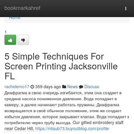
Home
bookmarkahref
Togg
navi
Home
1
5 Simple Techniques For
Screen Printing Jacksonville
FL
rachelemo17
359 days ago
News
Discuss
Диафрагма в свою очередь изгибается, этим она создает в
средине насоса пониженное давление. Вода попадает в
камеру, а далее начинают работать пружины. Диафрагма
возвращается в своё обычное положение, этим же создает
избыток давления, которое закрывает клапан. Вода попадает к
потребителю через трубу выхода. Our gifted embroidery staff
near Cedar Hill,
https://nitaub73.buyoutblog.com/profile