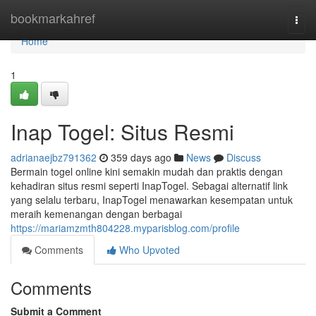
Home
bookmarkahref
Togg
navi
Home
1
Inap Togel: Situs Resmi
adrianaejbz791362
359 days ago
News
Discuss
Bermain togel online kini semakin mudah dan praktis dengan
kehadiran situs resmi seperti InapTogel. Sebagai alternatif link
yang selalu terbaru, InapTogel menawarkan kesempatan untuk
meraih kemenangan dengan berbagai
https://mariamzmth804228.myparisblog.com/profile
Comments
Who Upvoted
Comments
Submit a Comment