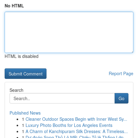
No HTML
HTML is disabled
Report Page
Search
Go
Published News
1
Cleaner Outdoor Spaces Begin with Inner West Sy...
1
Luxury Photo Booths for Los Angeles Events
1
A Charm of Kanchipuram Silk Dresses: A Timeless...
1
Dự đoán Song Thủ Lô MB: Chiêu Tỷ lệ Thắng Lớn