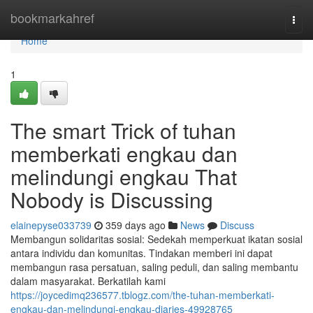
Home
bookmarkahref
Togg
navi
Home
1
The smart Trick of tuhan
memberkati engkau dan
melindungi engkau That
Nobody is Discussing
elainepyse033739
359 days ago
News
Discuss
Membangun solidaritas sosial: Sedekah memperkuat ikatan sosial
antara individu dan komunitas. Tindakan memberi ini dapat
membangun rasa persatuan, saling peduli, dan saling membantu
dalam masyarakat. Berkatilah kami
https://joycedimq236577.tblogz.com/the-tuhan-memberkati-
engkau-dan-melindungi-engkau-diaries-49928765