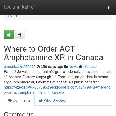
Home
bookmarkahref
Togg
navi
Home
1
Where to Order ACT
Amphetamine XR in Canada
phoenixcjzd255275
359 days ago
News
Discuss
Parfait ! Je vais maintenant rédiger l’article suivant avec le mot-clé
: **Acheter Ecstasy (copyright) à Toronto**, en gardant le même
style **commercial, informatif et adapté au public canadien
https://ezekielxwxx807595.theobloggers.com/42479848/where-to-
order-act-amphetamine-xr-in-canada
Comments
Who Upvoted
Comments