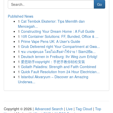
Go
Published News
1
Cat Tembok Eksterior: Tips Memilih dan
Mencegah...
1
Constructing Your Dream Home : A Full Guide
1
10ft Container Solutions: FF, Bunded, Office & ...
1
Prime Vape Pens UK: A User's Guide
1
Grub Delivered right Your Compartment at Gwa...
1
ชม เกมฟุตบอล โดยไม่เสียค่าใช้จ่าย ! Siam2Ba...
1
Deutsch lernen in Freiburg: Ihr Weg zum Erfolg!
1
爱思助手copyright：手把手教你轻松安装
1
Goliath Paladins: Strength and Faith Combined
1
Quick Fault Resolution from 24 Hour Electrician...
1
Istanbul Akvaryum – Discover an Amazing
Underwa...
Copyright © 2026 |
Advanced Search
|
Live
|
Tag Cloud
|
Top