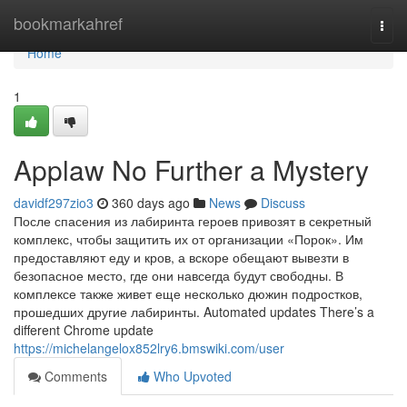
Home
bookmarkahref
Togg
navi
Home
1
Applaw No Further a Mystery
davidf297zio3
360 days ago
News
Discuss
После спасения из лабиринта героев привозят в секретный
комплекс, чтобы защитить их от организации «Порок». Им
предоставляют еду и кров, а вскоре обещают вывезти в
безопасное место, где они навсегда будут свободны. В
комплексе также живет еще несколько дюжин подростков,
прошедших другие лабиринты. Automated updates There’s a
different Chrome update
https://michelangelox852lry6.bmswiki.com/user
Comments
Who Upvoted