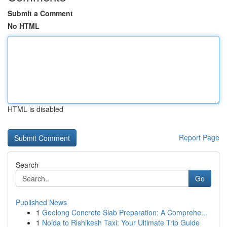
Submit a Comment
No HTML
HTML is disabled
Report Page
Search
Go
Published News
1
Geelong Concrete Slab Preparation: A Comprehe...
1
Noida to Rishikesh Taxi: Your Ultimate Trip Guide