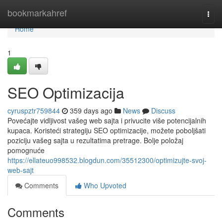
Home
bookmarkahref
Togg
navi
Home
1
SEO Optimizacija
cyruspztr759844
359 days ago
News
Discuss
Povećajte vidljivost vašeg web sajta i privucite više potencijalnih
kupaca. Koristeći strategiju SEO optimizacije, možete poboljšati
poziciju vašeg sajta u rezultatima pretrage. Bolje položaj
pomognuće
https://ellateuo998532.blogdun.com/35512300/optimizujte-svoj-
web-sajt
Comments
Who Upvoted
Comments