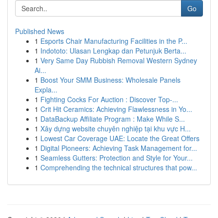
Go
Published News
1
Esports Chair Manufacturing Facilities in the P...
1
Indototo: Ulasan Lengkap dan Petunjuk Berta...
1
Very Same Day Rubbish Removal Western Sydney
Ai...
1
Boost Your SMM Business: Wholesale Panels
Expla...
1
Fighting Cocks For Auction : Discover Top-...
1
Crit Hit Ceramics: Achieving Flawlessness in Yo...
1
DataBackup Affiliate Program : Make While S...
1
Xây dựng website chuyên nghiệp tại khu vực H...
1
Lowest Car Coverage UAE: Locate the Great Offers
1
Digital Pioneers: Achieving Task Management for...
1
Seamless Gutters: Protection and Style for Your...
1
Comprehending the technical structures that pow...