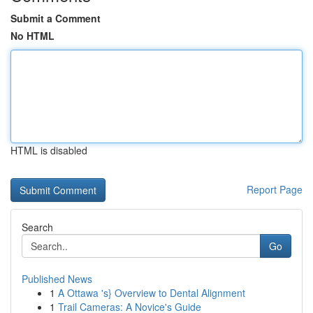
Submit a Comment
No HTML
HTML is disabled
Report Page
Search
Go
Published News
1
A Ottawa 's} Overview to Dental Alignment
1
Trail Cameras: A Novice's Guide