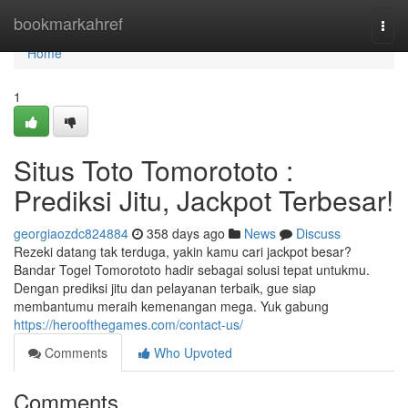
Home
bookmarkahref
Togg
navi
Home
1
Situs Toto Tomorototo :
Prediksi Jitu, Jackpot Terbesar!
georgiaozdc824884
358 days ago
News
Discuss
Rezeki datang tak terduga, yakin kamu cari jackpot besar?
Bandar Togel Tomorototo hadir sebagai solusi tepat untukmu.
Dengan prediksi jitu dan pelayanan terbaik, gue siap
membantumu meraih kemenangan mega. Yuk gabung
https://heroofthegames.com/contact-us/
Comments
Who Upvoted
Comments