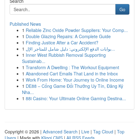
Search
Go
Published News
1
Reliable Zinc Oxide Powder Suppliers: Your Comp...
1
Double Glazing Repairs: A Complete Guide
1
Finding Justice After a Car Accident?
1
بوابات الدفع الإلكتروني: دليل شامل للمتاجر الإل...
1
Inner West Rubbish Removal Supporting
Sustainab...
1
Transform A Dwelling : The Workout Equipment
1
Abandoned Cart Emails That Land in the Inbox
1
Work From Home: Your Journey to Online Income
1
DE88 – Cổng Game Đổi Thưởng Uy Tín, Đăng Ký
Nha...
1
88i Casino: Your Ultimate Online Gaming Destina...
Copyright © 2026 |
Advanced Search
|
Live
|
Tag Cloud
|
Top
Users
| Made with
Kliqqi CMS
|
All RSS Feeds