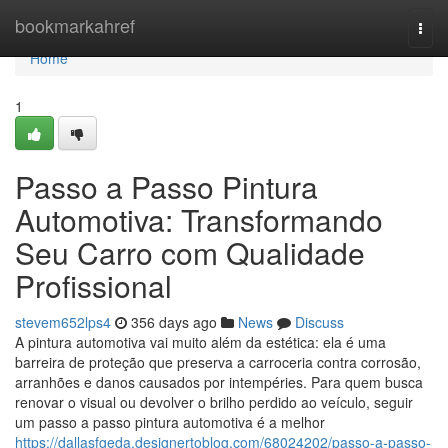
Home
bookmarkahref
Togg
navi
Home
1
Passo a Passo Pintura
Automotiva: Transformando
Seu Carro com Qualidade
Profissional
stevem652lps4
356 days ago
News
Discuss
A pintura automotiva vai muito além da estética: ela é uma
barreira de proteção que preserva a carroceria contra corrosão,
arranhões e danos causados por intempéries. Para quem busca
renovar o visual ou devolver o brilho perdido ao veículo, seguir
um passo a passo pintura automotiva é a melhor
https://dallasfgeda.designertoblog.com/68024202/passo-a-passo-