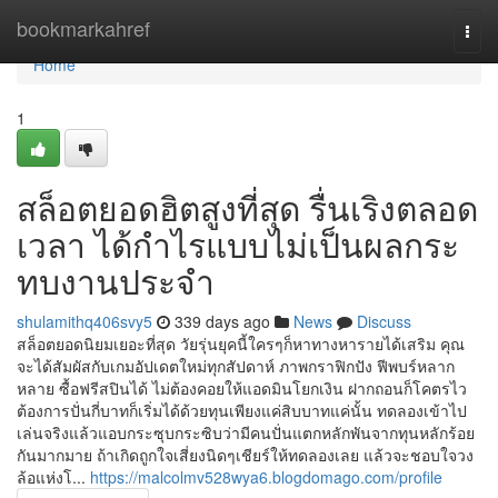
Home
bookmarkahref
Togg
navi
Home
1
สล็อตยอดฮิตสูงที่สุด รื่นเริงตลอด
เวลา ได้กำไรแบบไม่เป็นผลกระ
ทบงานประจำ
shulamithq406svy5
339 days ago
News
Discuss
สล็อตยอดนิยมเยอะที่สุด วัยรุ่นยุคนี้ใครๆก็หาทางหารายได้เสริม คุณ
จะได้สัมผัสกับเกมอัปเดตใหม่ทุกสัปดาห์ ภาพกราฟิกปัง ฟีพบร์หลาก
หลาย ซื้อฟรีสปินได้ ไม่ต้องคอยให้แอดมินโยกเงิน ฝากถอนก็โคตรไว
ต้องการปั่นกี่บาทก็เริ่มได้ด้วยทุนเพียงแค่สิบบาทแค่นั้น ทดลองเข้าไป
เล่นจริงแล้วแอบกระซุบกระซิบว่ามีคนปั่นแตกหลักพันจากทุนหลักร้อย
กันมากมาย ถ้าเกิดถูกใจเสี่ยงนิดๆเชียร์ให้ทดลองเลย แล้วจะชอบใจวง
ล้อแห่งโ...
https://malcolmv528wya6.blogdomago.com/profile