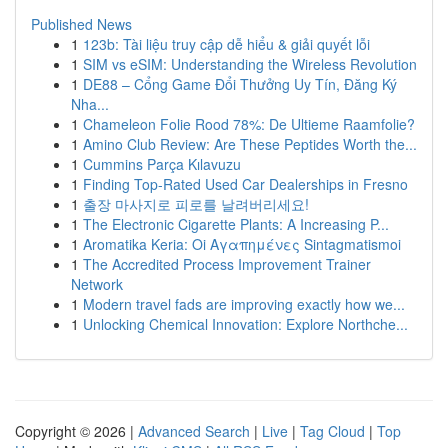
Published News
1
123b: Tài liệu truy cập dễ hiểu & giải quyết lỗi
1
SIM vs eSIM: Understanding the Wireless Revolution
1
DE88 – Cổng Game Đổi Thưởng Uy Tín, Đăng Ký
Nha...
1
Chameleon Folie Rood 78%: De Ultieme Raamfolie?
1
Amino Club Review: Are These Peptides Worth the...
1
Cummins Parça Kılavuzu
1
Finding Top-Rated Used Car Dealerships in Fresno
1
출장 마사지로 피로를 날려버리세요!
1
The Electronic Cigarette Plants: A Increasing P...
1
Aromatika Keria: Oi Αγαπημένες Sintagmatismoi
1
The Accredited Process Improvement Trainer
Network
1
Modern travel fads are improving exactly how we...
1
Unlocking Chemical Innovation: Explore Northche...
Copyright © 2026 |
Advanced Search
|
Live
|
Tag Cloud
|
Top