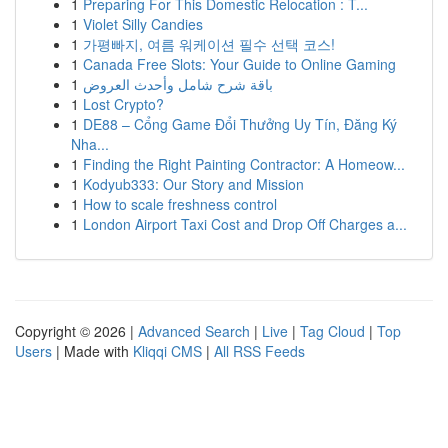
1
Preparing For This Domestic Relocation : T...
1
Violet Silly Candies
1
가평빠지, 여름 워케이션 필수 선택 코스!
1
Canada Free Slots: Your Guide to Online Gaming
1
باقة شرح شامل وأحدث العروض
1
Lost Crypto?
1
DE88 – Cổng Game Đổi Thưởng Uy Tín, Đăng Ký
Nha...
1
Finding the Right Painting Contractor: A Homeow...
1
Kodyub333: Our Story and Mission
1
How to scale freshness control
1
London Airport Taxi Cost and Drop Off Charges a...
Copyright © 2026 |
Advanced Search
|
Live
|
Tag Cloud
|
Top
Users
| Made with
Kliqqi CMS
|
All RSS Feeds