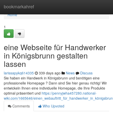
Home
bookmarkahref
Home
1
eine Webseite für Handwerker
in Königsbrunn gestalten
lassen
larissapykq614335
339 days ago
News
Discuss
Sie haben ein Handwerk in Königsbrunn und benötigen eine
professionelle Homepage ? Dann sind Sie hier genau richtig! Wir
entwickeln Ihnen eine individuelle Homepage, die Ihre Produkte
optimal präsentiert und
https://pennyjwha457280.national-
wiki.com/1665646/einen_webauftritt_für_handwerker_in_königsbrun
Comments
Who Upvoted