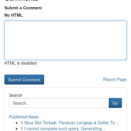
Submit a Comment
No HTML
HTML is disabled
Report Page
Search
Go
Published News
1
Situs Slot Terbaik: Panduan Lengkap & Daftar Te...
1
I cannot complete such query. Generating...