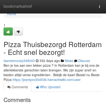
Home
bookmarkahref
Togg
navi
Home
1
Pizza Thuisbezorgd Rotterdam
- Echt snel bezorgt!
tasneemcxey348043
332 days ago
News
Discuss
Ben je toe aan een lekker pizza ? In Rotterdam kan je bij ons de
allerlekkerste gerechten laten brengen. We zijn super snel! en
bieden altijd verse ingrediënten . Bekijk de kaart Bestel nu Beste
Pizza
https://jeantpxv304036.hamachiwiki.com/user
Comments
Who Upvoted
Comments