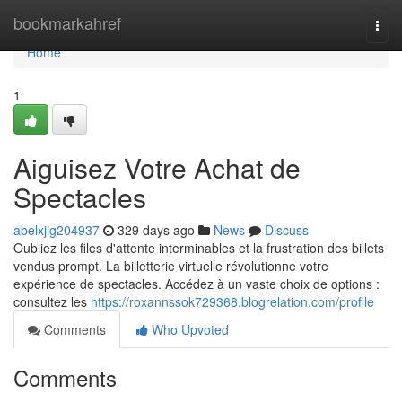
Home
bookmarkahref
Togg
navi
Home
1
Aiguisez Votre Achat de
Spectacles
abelxjig204937
329 days ago
News
Discuss
Oubliez les files d'attente interminables et la frustration des billets
vendus prompt. La billetterie virtuelle révolutionne votre
expérience de spectacles. Accédez à un vaste choix de options :
consultez les
https://roxannssok729368.blogrelation.com/profile
Comments
Who Upvoted
Comments