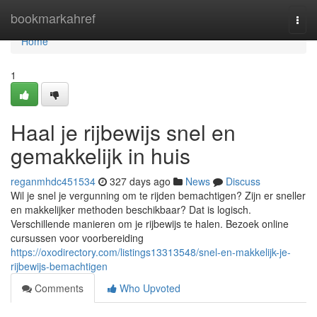
Home
bookmarkahref
Togg
navi
Home
1
Haal je rijbewijs snel en
gemakkelijk in huis
reganmhdc451534
327 days ago
News
Discuss
Wil je snel je vergunning om te rijden bemachtigen? Zijn er sneller
en makkelijker methoden beschikbaar? Dat is logisch.
Verschillende manieren om je rijbewijs te halen. Bezoek online
cursussen voor voorbereiding
https://oxodirectory.com/listings13313548/snel-en-makkelijk-je-
rijbewijs-bemachtigen
Comments
Who Upvoted