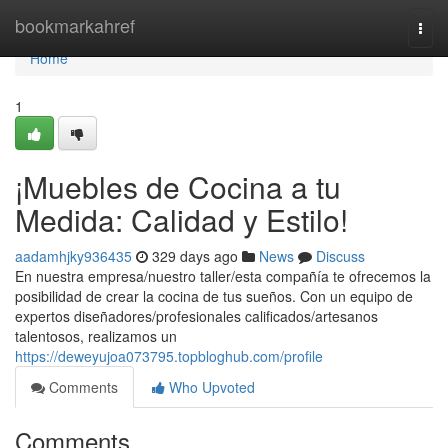
Home
bookmarkahref
Togg
navi
Home
1
¡Muebles de Cocina a tu
Medida: Calidad y Estilo!
aadamhjky936435
329 days ago
News
Discuss
En nuestra empresa/nuestro taller/esta compañía te ofrecemos la
posibilidad de crear la cocina de tus sueños. Con un equipo de
expertos diseñadores/profesionales calificados/artesanos
talentosos, realizamos un
https://deweyujoa073795.topbloghub.com/profile
Comments
Who Upvoted
Comments