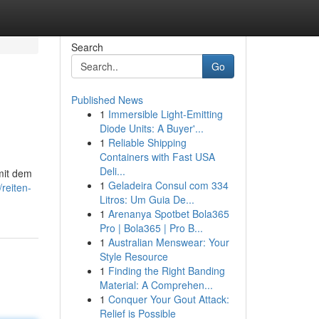
Search
Go
Published News
1
Immersible Light-Emitting
Diode Units: A Buyer'...
1
Reliable Shipping
Containers with Fast USA
Deli...
mit dem
1
Geladeira Consul com 334
/reiten-
Litros: Um Guia De...
1
Arenanya Spotbet Bola365
Pro | Bola365 | Pro B...
1
Australian Menswear: Your
Style Resource
1
Finding the Right Banding
Material: A Comprehen...
1
Conquer Your Gout Attack:
Relief is Possible