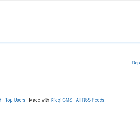
Rep
d
|
Top Users
| Made with
Kliqqi CMS
|
All RSS Feeds