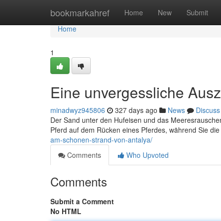
Home
bookmarkahref
Home
New
Submit
Home
1
Eine unvergessliche Ausz
minadwyz945806
327 days ago
News
Discuss
Der Sand unter den Hufeisen und das Meeresrauschen
Pferd auf dem Rücken eines Pferdes, während Sie die 
am-schonen-strand-von-antalya/
Comments
Who Upvoted
Comments
Submit a Comment
No HTML