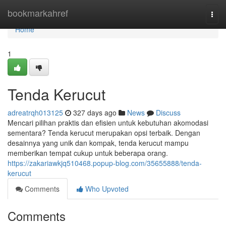
Home
bookmarkahref
Togg
navi
Home
1
Tenda Kerucut
adreatrqh013125
327 days ago
News
Discuss
Mencari pilihan praktis dan efisien untuk kebutuhan akomodasi
sementara? Tenda kerucut merupakan opsi terbaik. Dengan
desainnya yang unik dan kompak, tenda kerucut mampu
memberikan tempat cukup untuk beberapa orang.
https://zakariawkjq510468.popup-blog.com/35655888/tenda-
kerucut
Comments
Who Upvoted
Comments