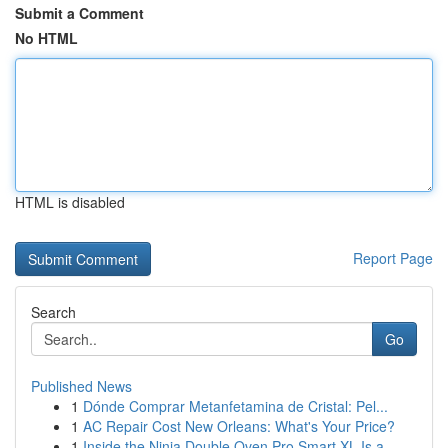
Submit a Comment
No HTML
HTML is disabled
Report Page
Search
Go
Published News
1
Dónde Comprar Metanfetamina de Cristal: Pel...
1
AC Repair Cost New Orleans: What's Your Price?
1
Inside the Ninja Double Oven Pro Smart XL Is a ...