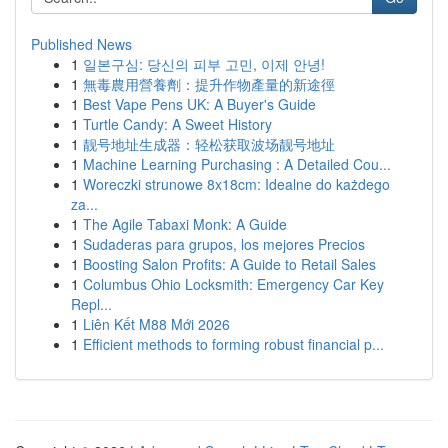
Published News
1
일본구심: 당신의 피부 고민, 이제 안녕!
1
無毒農用營養劑：提升作物產量的新途徑
1
Best Vape Pens UK: A Buyer's Guide
1
Turtle Candy: A Sweet History
1
靓号地址生成器：轻松获取波场靓号地址
1
Machine Learning Purchasing : A Detailed Cou...
1
Woreczki strunowe 8x18cm: Idealne do każdego
za...
1
The Agile Tabaxi Monk: A Guide
1
Sudaderas para grupos, los mejores Precios
1
Boosting Salon Profits: A Guide to Retail Sales
1
Columbus Ohio Locksmith: Emergency Car Key
Repl...
1
Liên Kết M88 Mới 2026
1
Efficient methods to forming robust financial p...