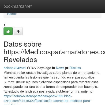
Home
bookmarkahref
Home
1
Datos sobre
https://Medicosparamaratones.c
Revelados
helenp764znz9
327 days ago
News
Discuss
Mientras reflexionas e investigas sobre planes de entrenamiento,
ten en cuenta las lesiones que has sufrido en el pasado, dice
Burnett. Incluir algunos ejercicios específicos para reforzar esas
zonas puede ser una buena forma de emprender con buen pie.
“El estudio de la pisada nos ayuda a obtener un tratamiento
https://como-buscar-personas-por57899.blog-
ezine.com/37615329/fascinación-acerca-de-medicos-para-