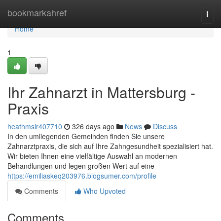
Home
bookmarkahref
Togg
navi
Home
1
Ihr Zahnarzt in Mattersburg -
Praxis
heathmslr407710
326 days ago
News
Discuss
In den umliegenden Gemeinden finden Sie unsere
Zahnarztpraxis, die sich auf Ihre Zahngesundheit spezialisiert hat.
Wir bieten Ihnen eine vielfältige Auswahl an modernen
Behandlungen und legen großen Wert auf eine
https://emiliaskeq203976.blogsumer.com/profile
Comments
Who Upvoted
Comments