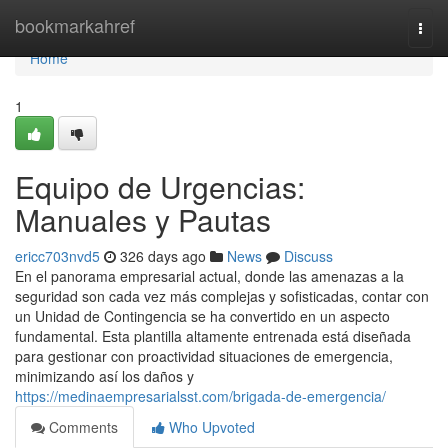
Home
bookmarkahref
Togg
navi
Home
1
Equipo de Urgencias:
Manuales y Pautas
ericc703nvd5
326 days ago
News
Discuss
En el panorama empresarial actual, donde las amenazas a la
seguridad son cada vez más complejas y sofisticadas, contar con
un Unidad de Contingencia se ha convertido en un aspecto
fundamental. Esta plantilla altamente entrenada está diseñada
para gestionar con proactividad situaciones de emergencia,
minimizando así los daños y
https://medinaempresarialsst.com/brigada-de-emergencia/
Comments
Who Upvoted