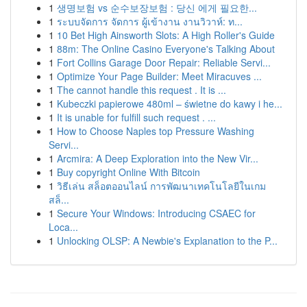
1
생명보험 vs 순수보장보험 : 당신 에게 필요한...
1
ระบบจัดการ จัดการ ผู้เข้างาน งานวิวาห์: ท...
1
10 Bet High Ainsworth Slots: A High Roller's Guide
1
88m: The Online Casino Everyone's Talking About
1
Fort Collins Garage Door Repair: Reliable Servi...
1
Optimize Your Page Builder: Meet Miracuves ...
1
The cannot handle this request . It is ...
1
Kubeczki papierowe 480ml – świetne do kawy i he...
1
It is unable for fulfill such request . ...
1
How to Choose Naples top Pressure Washing
Servi...
1
Arcmira: A Deep Exploration into the New Vir...
1
Buy copyright Online With Bitcoin
1
วิธีเล่น สล็อตออนไลน์ การพัฒนาเทคโนโลยีในเกม
สล็...
1
Secure Your Windows: Introducing CSAEC for
Loca...
1
Unlocking OLSP: A Newbie's Explanation to the P...