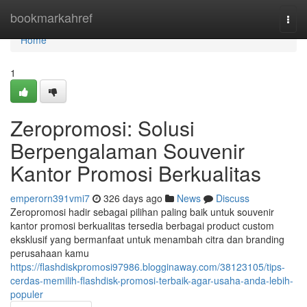
Home
bookmarkahref
Togg
navi
Home
1
Zeropromosi: Solusi
Berpengalaman Souvenir
Kantor Promosi Berkualitas
emperorn391vmi7
326 days ago
News
Discuss
Zeropromosi hadir sebagai pilihan paling baik untuk souvenir
kantor promosi berkualitas tersedia berbagai product custom
eksklusif yang bermanfaat untuk menambah citra dan branding
perusahaan kamu
https://flashdiskpromosi97986.blogginaway.com/38123105/tips-
cerdas-memilih-flashdisk-promosi-terbaik-agar-usaha-anda-lebih-
populer