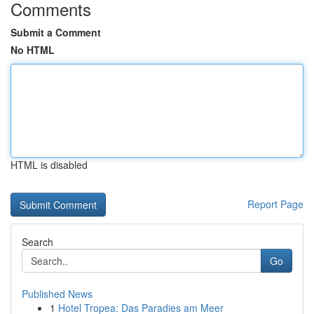
Comments
Submit a Comment
No HTML
HTML is disabled
Report Page
Search
Go
Published News
1
Hotel Tropea: Das Paradies am Meer