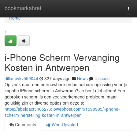
Home
bookmarkahref
Togg
navi
Home
1
i-Phone Scherm Vervanging
Kosten in Antwerpen
dillanevkv559044
327 days ago
News
Discuss
Op zoek naar een betrouwbare en betaalbare oplossing voor je
kapotte iPhone scherm in Antwerpen? Je bent niet alleen! Een
gebroken scherm is een veelvoorkomend probleem, maar
gelukkig zijn er diverse opties om deze te
https://abelqact540527.diowebhost.com/91598985/i-phone-
scherm-herstelling-kosten-in-antwerpen
Comments
Who Upvoted