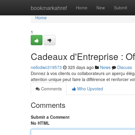
Home
bookmarkahref
Home
New
Submit
Home
1
Cadeaux d'Entreprise : Off
nellodwc319573
325 days ago
News
Discuss
Donnez à vos clients ou collaborateurs un aperçu élég
attention unique peut faire la différence et renforcer
Comments
Who Upvoted
Comments
Submit a Comment
No HTML