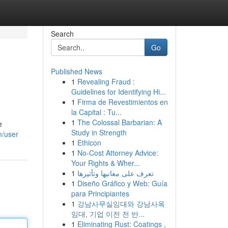
Search
Go
Published News
1
Revealing Fraud :
Guidelines for Identifying Hi...
1
Firma de Revestimientos en
la Capital : Tu...
1
The Colossal Barbarian: A
e
Study in Strength
m/user
1
Ethicon
1
No-Cost Attorney Advice:
Your Rights & Wher...
1
تعرف على معانيها وتأثيرها
1
Diseño Gráfico y Web: Guía
para Principiantes
1
강남사무실임대와 강남사옥
임대, 기업 이전 전 반...
1
Eliminating Rust: Coatings ,