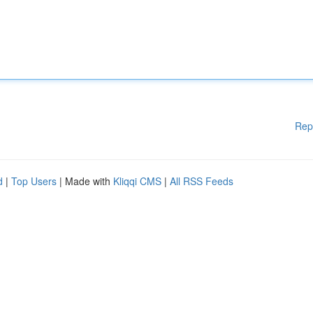
Rep
d
|
Top Users
| Made with
Kliqqi CMS
|
All RSS Feeds