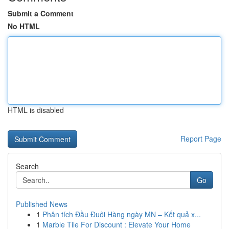
Submit a Comment
No HTML
HTML is disabled
Report Page
Search
Go
Published News
1
Phân tích Đầu Đuôi Hàng ngày MN – Kết quả x...
1
Marble Tile For Discount : Elevate Your Home