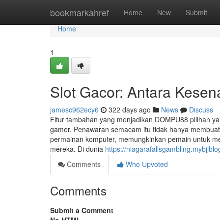
Home
bookmarkahref
Home
New
Submit
Home
1
Slot Gacor: Antara Kese
jamesc962ecy6
322 days ago
News
Discuss
Fitur tambahan yang menjadikan DOMPU88 pilihan yan
gamer. Penawaran semacam itu tidak hanya membuat
permainan komputer, memungkinkan pemain untuk meme
mereka. Di dunia
https://niagarafallsgambling.mybjj
Comments
Who Upvoted
Comments
Submit a Comment