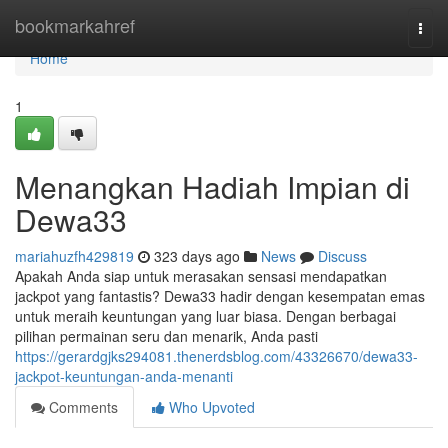
Home
bookmarkahref
Togg
navi
Home
1
Menangkan Hadiah Impian di
Dewa33
mariahuzfh429819
323 days ago
News
Discuss
Apakah Anda siap untuk merasakan sensasi mendapatkan
jackpot yang fantastis? Dewa33 hadir dengan kesempatan emas
untuk meraih keuntungan yang luar biasa. Dengan berbagai
pilihan permainan seru dan menarik, Anda pasti
https://gerardgjks294081.thenerdsblog.com/43326670/dewa33-
jackpot-keuntungan-anda-menanti
Comments
Who Upvoted