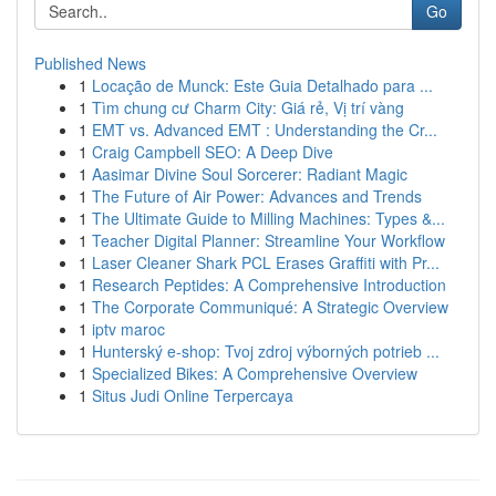
Go
Published News
1
Locação de Munck: Este Guia Detalhado para ...
1
Tìm chung cư Charm City: Giá rẻ, Vị trí vàng
1
EMT vs. Advanced EMT : Understanding the Cr...
1
Craig Campbell SEO: A Deep Dive
1
Aasimar Divine Soul Sorcerer: Radiant Magic
1
The Future of Air Power: Advances and Trends
1
The Ultimate Guide to Milling Machines: Types &...
1
Teacher Digital Planner: Streamline Your Workflow
1
Laser Cleaner Shark PCL Erases Graffiti with Pr...
1
Research Peptides: A Comprehensive Introduction
1
The Corporate Communiqué: A Strategic Overview
1
iptv maroc
1
Hunterský e-shop: Tvoj zdroj výborných potrieb ...
1
Specialized Bikes: A Comprehensive Overview
1
Situs Judi Online Terpercaya