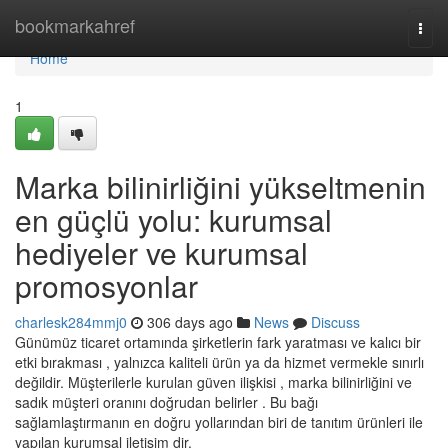
Home
bookmarkahref
Togg
navi
Home
1
Marka bilinirliğini yükseltmenin
en güçlü yolu: kurumsal
hediyeler ve kurumsal
promosyonlar
charlesk284mmj0
306 days ago
News
Discuss
Günümüz ticaret ortamında şirketlerin fark yaratması ve kalıcı bir
etki bırakması , yalnızca kaliteli ürün ya da hizmet vermekle sınırlı
değildir. Müşterilerle kurulan güven ilişkisi , marka bilinirliğini ve
sadık müşteri oranını doğrudan belirler . Bu bağı
sağlamlaştırmanın en doğru yollarından biri de tanıtım ürünleri ile
yapılan kurumsal iletişim dir.