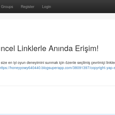
Groups
Register
Login
ncel Linklerle Anında Erişim!
, size en iyi oyun deneyimini sunmak için özenle seçilmiş çevrimiçi linkle
https://honeyyowy640440.blogsuperapp.com/38091397/copyright-yap-e