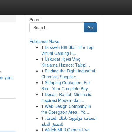
Search
Go
Published News
1
Bosswin168 Slot: The Top
Virtual Gaming E...
1
Üsküdar İlçesi Vinç
Kiralama Hizmeti: Talepl...
1
Finding the Right Industrial
r
Chemical Supplier:...
n-yeni-
1
Shipping Containers For
Sale: Your Complete Buy...
1
Desain Rumah Minimalis:
Inspirasi Modern dan ...
1
Web Design Company in
the Goregaon Area : Yo...
1
ابتسامة هوليوود: دليلك الشامل
لتحقيق الحلم
1
Watch MLB Games Live