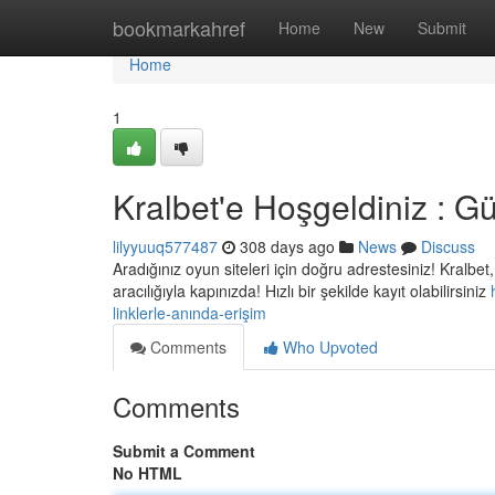
Home
bookmarkahref
Home
New
Submit
Home
1
Kralbet'e Hoşgeldiniz : Gü
lilyyuuq577487
308 days ago
News
Discuss
Aradığınız oyun siteleri için doğru adrestesiniz! Kralbet
aracılığıyla kapınızda! Hızlı bir şekilde kayıt olabilirsiniz
linklerle-anında-erişim
Comments
Who Upvoted
Comments
Submit a Comment
No HTML