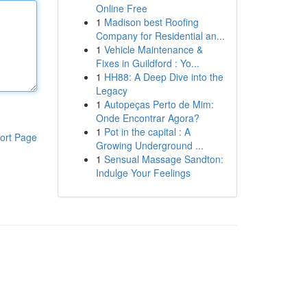
Online Free
1
Madison best Roofing
Company for Residential an...
1
Vehicle Maintenance &
Fixes in Guildford : Yo...
1
HH88: A Deep Dive into the
Legacy
1
Autopeças Perto de Mim:
Onde Encontrar Agora?
1
Pot in the capital : A
ort Page
Growing Underground ...
1
Sensual Massage Sandton:
Indulge Your Feelings