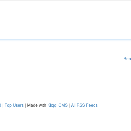
Rep
d
|
Top Users
| Made with
Kliqqi CMS
|
All RSS Feeds