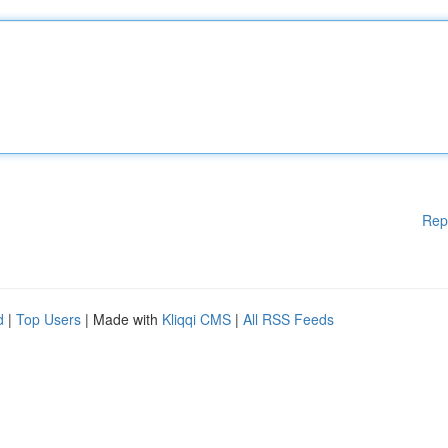
Rep
d
|
Top Users
| Made with
Kliqqi CMS
|
All RSS Feeds