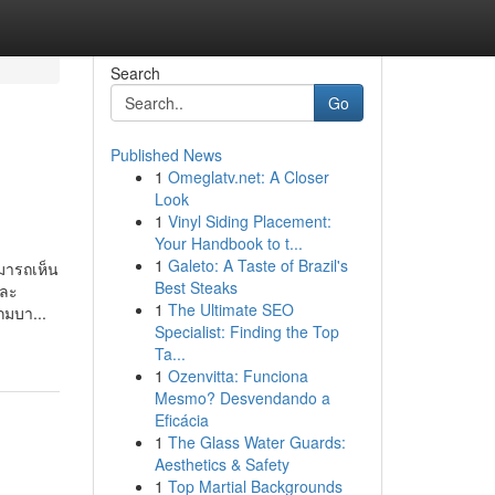
Search
Go
Published News
1
Omeglatv.net: A Closer
Look
1
Vinyl Siding Placement:
Your Handbook to t...
1
Galeto: A Taste of Brazil's
ามารถเห็น
Best Steaks
และ
1
The Ultimate SEO
กมบา...
Specialist: Finding the Top
Ta...
1
Ozenvitta: Funciona
Mesmo? Desvendando a
Eficácia
1
The Glass Water Guards:
Aesthetics & Safety
1
Top Martial Backgrounds