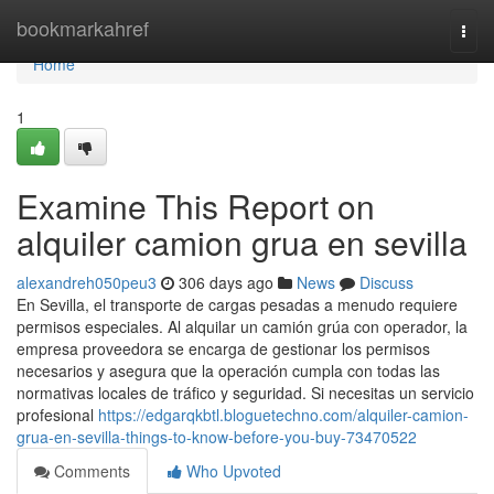
Home
bookmarkahref
Togg
navi
Home
1
Examine This Report on
alquiler camion grua en sevilla
alexandreh050peu3
306 days ago
News
Discuss
En Sevilla, el transporte de cargas pesadas a menudo requiere
permisos especiales. Al alquilar un camión grúa con operador, la
empresa proveedora se encarga de gestionar los permisos
necesarios y asegura que la operación cumpla con todas las
normativas locales de tráfico y seguridad. Si necesitas un servicio
profesional
https://edgarqkbtl.bloguetechno.com/alquiler-camion-
grua-en-sevilla-things-to-know-before-you-buy-73470522
Comments
Who Upvoted