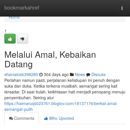
Home
bookmarkahref
Togg
navi
Home
1
Melalui Amal, Kebaikan
Datang
shanialceb398280
304 days ago
News
Discuss
Perlahan namun pasti, perjalanan kehidupan ini penuh dengan
suka dan duka. Ketika terkena musibah, semangat sering kali
tersadar. Di saat itulah, keikhlasan hati menjadi penopang menuju
penyembuhan. Seiring alur
https://haimaruqs023761.blogtov.com/18137176/berkat-amal-
semangat-pulih
Comments
Who Upvoted