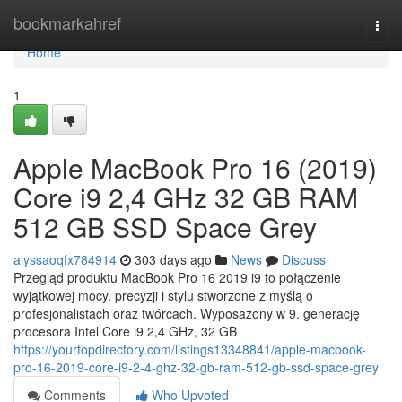
Home
bookmarkahref
Togg
navi
Home
1
Apple MacBook Pro 16 (2019)
Core i9 2,4 GHz 32 GB RAM
512 GB SSD Space Grey
alyssaoqfx784914
303 days ago
News
Discuss
Przegląd produktu MacBook Pro 16 2019 i9 to połączenie
wyjątkowej mocy, precyzji i stylu stworzone z myślą o
profesjonalistach oraz twórcach. Wyposażony w 9. generację
procesora Intel Core i9 2,4 GHz, 32 GB
https://yourtopdirectory.com/listings13348841/apple-macbook-
pro-16-2019-core-i9-2-4-ghz-32-gb-ram-512-gb-ssd-space-grey
Comments
Who Upvoted