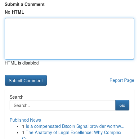
Submit a Comment
No HTML
HTML is disabled
Report Page
Search
Go
Published News
1
Is a compensated Bitcoin Signal provider worthw...
1
The Anatomy of Legal Excellence: Why Complex
Ca...