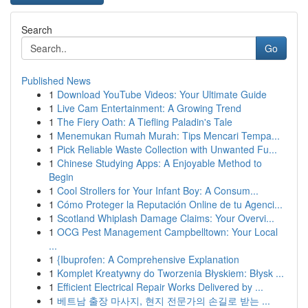
Search
Go
Published News
1
Download YouTube Videos: Your Ultimate Guide
1
Live Cam Entertainment: A Growing Trend
1
The Fiery Oath: A Tiefling Paladin's Tale
1
Menemukan Rumah Murah: Tips Mencari Tempa...
1
Pick Reliable Waste Collection with Unwanted Fu...
1
Chinese Studying Apps: A Enjoyable Method to
Begin
1
Cool Strollers for Your Infant Boy: A Consum...
1
Cómo Proteger la Reputación Online de tu Agenci...
1
Scotland Whiplash Damage Claims: Your Overvi...
1
OCG Pest Management Campbelltown: Your Local
...
1
{Ibuprofen: A Comprehensive Explanation
1
Komplet Kreatywny do Tworzenia Błyskiem: Błysk ...
1
Efficient Electrical Repair Works Delivered by ...
1
베트남 출장 마사지, 현지 전문가의 손길로 받는 ...