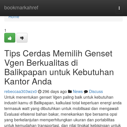
Home
bookmarkahref
Togg
navi
Home
1
Tips Cerdas Memilih Genset
Vgen Berkualitas di
Balikpapan untuk Kebutuhan
Kantor Anda
rebeccaa303wzx0
296 days ago
News
Discuss
Untuk menentukan genset Vgen paling baik untuk kebutuhan
industri kamu di Balikpapan, kalkulasi total keperluan energi anda
termasuk watt yang dibutuhkan untuk mobilisasi dan mengawali
Evaluasi efisiensi bahan bakar, menekankan tipe bersama opsi
yang berkelanjutan memperhitungkan ukuran dan portabilitas
untuk kemudahan transportasi, dan nilai tingkat kebisingan untuk