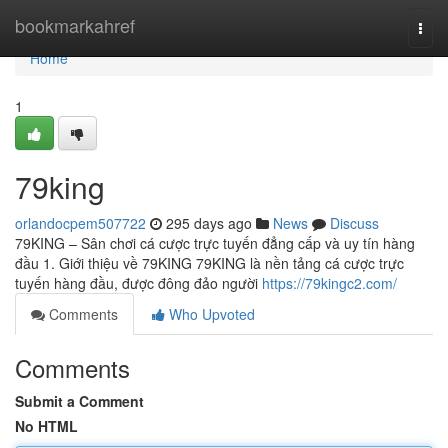
Home
bookmarkahref
Togg
navi
Home
1
79king
orlandocpem507722
295 days ago
News
Discuss
79KING – Sân chơi cá cược trực tuyến đẳng cấp và uy tín hàng
đầu 1. Giới thiệu về 79KING 79KING là nền tảng cá cược trực
tuyến hàng đầu, được đông đảo người
https://79kingc2.com/
Comments
Who Upvoted
Comments
Submit a Comment
No HTML