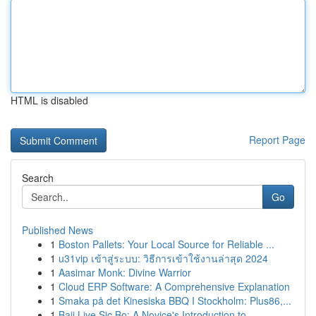
HTML is disabled
Report Page
Search
Go
Published News
1
Boston Pallets: Your Local Source for Reliable ...
1
u31vip เข้าสู่ระบบ: วิธีการเข้าใช้งานล่าสุด 2024
1
Aasimar Monk: Divine Warrior
1
Cloud ERP Software: A Comprehensive Explanation
1
Smaka på det Kinesiska BBQ I Stockholm: Plus86,...
1
Baji Live Sic Bo: A Novice's Introduction to...