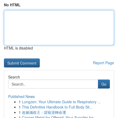
No HTML
HTML is disabled
Report Page
Search
Go
Published News
1
Lungzen: Your Ultimate Guide to Respiratory ...
1
This Definitive Handbook to Full Body Sil...
1
改嫁攝政王：甜寵逆轉命運
1
Copper Metal for Offered: Your Supplier for ...