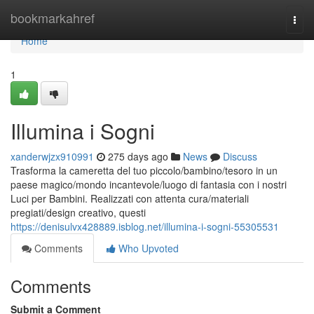
Home
bookmarkahref
Togg
navi
Home
1
Illumina i Sogni
xanderwjzx910991
275 days ago
News
Discuss
Trasforma la cameretta del tuo piccolo/bambino/tesoro in un
paese magico/mondo incantevole/luogo di fantasia con i nostri
Luci per Bambini. Realizzati con attenta cura/materiali
pregiati/design creativo, questi
https://denisulvx428889.isblog.net/illumina-i-sogni-55305531
Comments
Who Upvoted
Comments
Submit a Comment