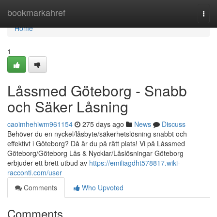
Home
bookmarkahref
Togg
navi
Home
1
Låssmed Göteborg - Snabb
och Säker Låsning
caoimhehiwm961154
275 days ago
News
Discuss
Behöver du en nyckel/låsbyte/säkerhetslösning snabbt och
effektivt i Göteborg? Då är du på rätt plats! Vi på Låssmed
Göteborg/Göteborg Lås & Nycklar/Låslösningar Göteborg
erbjuder ett brett utbud av
https://emiliagdht578817.wiki-
racconti.com/user
Comments
Who Upvoted
Comments