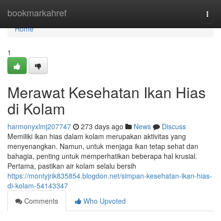
Home
bookmarkahref
Togg
navi
Home
1
Merawat Kesehatan Ikan Hias
di Kolam
harmonyxlmj207747
273 days ago
News
Discuss
Memiliki ikan hias dalam kolam merupakan aktivitas yang
menyenangkan. Namun, untuk menjaga ikan tetap sehat dan
bahagia, penting untuk memperhatikan beberapa hal krusial.
Pertama, pastikan air kolam selalu bersih
https://montyjrik835854.blogdon.net/simpan-kesehatan-ikan-hias-
di-kolam-54143347
Comments
Who Upvoted