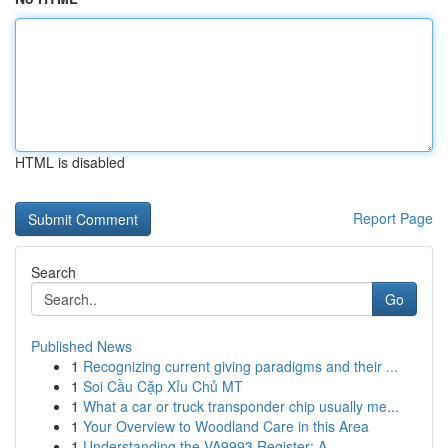
HTML is disabled
Report Page
Search
Go
Published News
1
Recognizing current giving paradigms and their ...
1
Soi Cầu Cặp Xỉu Chủ MT
1
What a car or truck transponder chip usually me...
1
Your Overview to Woodland Care in this Area
1
Understanding the VA9993 Register: A