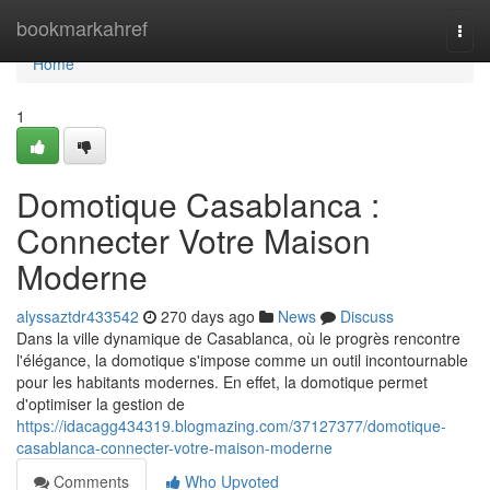
Home
bookmarkahref
Togg
navi
Home
1
Domotique Casablanca :
Connecter Votre Maison
Moderne
alyssaztdr433542
270 days ago
News
Discuss
Dans la ville dynamique de Casablanca, où le progrès rencontre
l'élégance, la domotique s'impose comme un outil incontournable
pour les habitants modernes. En effet, la domotique permet
d'optimiser la gestion de
https://idacagg434319.blogmazing.com/37127377/domotique-
casablanca-connecter-votre-maison-moderne
Comments
Who Upvoted