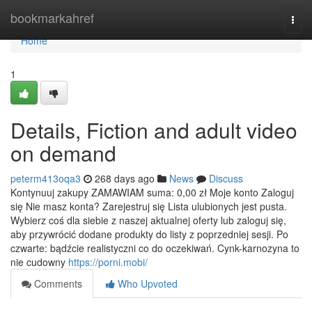
Home
bookmarkahref
Togg
navi
Home
1
Details, Fiction and adult video
on demand
peterm413oqa3
268 days ago
News
Discuss
Kontynuuj zakupy ZAMAWIAM suma: 0,00 zł Moje konto Zaloguj
się Nie masz konta? Zarejestruj się Lista ulubionych jest pusta.
Wybierz coś dla siebie z naszej aktualnej oferty lub zaloguj się,
aby przywrócić dodane produkty do listy z poprzedniej sesji. Po
czwarte: bądźcie realistyczni co do oczekiwań. Cynk-karnozyna to
nie cudowny
https://porni.mobi/
Comments
Who Upvoted