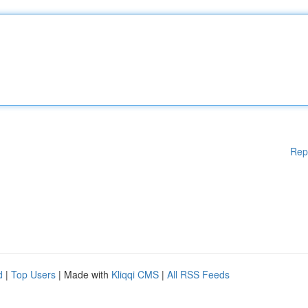
Rep
d
|
Top Users
| Made with
Kliqqi CMS
|
All RSS Feeds