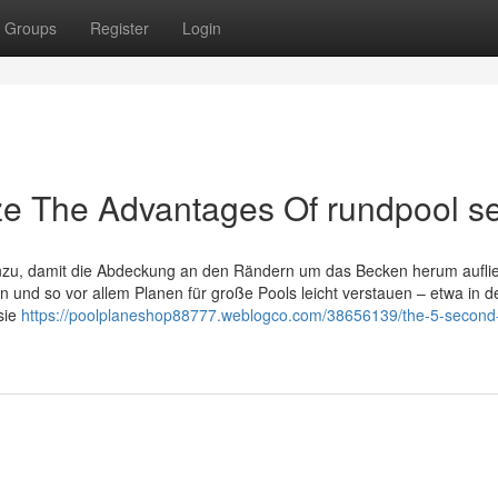
Groups
Register
Login
ze The Advantages Of rundpool se
zu, damit die Abdeckung an den Rändern um das Becken herum aufli
 und so vor allem Planen für große Pools leicht verstauen – etwa in 
sie
https://poolplaneshop88777.weblogco.com/38656139/the-5-second-t