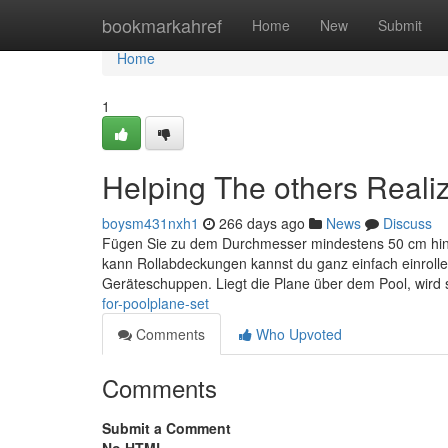
Home
bookmarkahref
Home
New
Submit
Home
1
Helping The others Reali
boysm431nxh1
266 days ago
News
Discuss
Fügen Sie zu dem Durchmesser mindestens 50 cm hin
kann Rollabdeckungen kannst du ganz einfach einrollen
Geräteschuppen. Liegt die Plane über dem Pool, wird 
for-poolplane-set
Comments
Who Upvoted
Comments
Submit a Comment