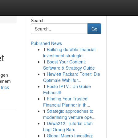
Search
Go
Published News
1
Building durable financial
t
investment strategie...
1
Boost Your Content:
Software & Strategy Guide
1
Hewlett Packard Toner: Die
egen
Optimale Wahl für...
deinem
1
Fosto IPTV : Un Guide
rick-
Exhaustif
1
Finding Your Trusted
Financial Planner in th...
1
Strategic approaches to
modernising venture ope...
1
Dewa212: Tutorial Utuh
bagi Orang Baru
1
Global Macro Investing: