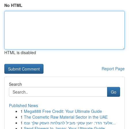
No HTML
HTML is disabled
Report Page
Search
Go
Published News
1
Mega888 Free Credit: Your Ultimate Guide
1
The Cosmetic Raw Material Sector in the UAE
1
אלעד הדר: יועץ עסקי מוביל להצלחת העסק שלך וצמ...
1
Send Flowers to Japan: Your Ultimate Guide