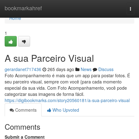
Home
bookmarkahref
Togg
navi
Home
1
A sua Parceiro Visual
gerardanet717436
265 days ago
News
Discuss
Foto Acompanhamento é mais que um app para postar fotos. É
seu parceiro visual, sempre com você {para cada momento
especial da sua vida. Com Foto Acompanhamento, você pode
categorizar suas imagens de forma fácil.
https://digibookmarks.com/story20560181/a-sua-parceiro-visual
Comments
Who Upvoted
Comments
Submit a Comment