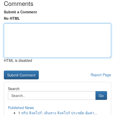
Comments
Submit a Comment
No HTML
HTML is disabled
Report Page
Search
Go
Published News
1
ทริป สิงคโปร์: เดินทาง สิงคโปร์ ประหยัด คุ้มค่า...