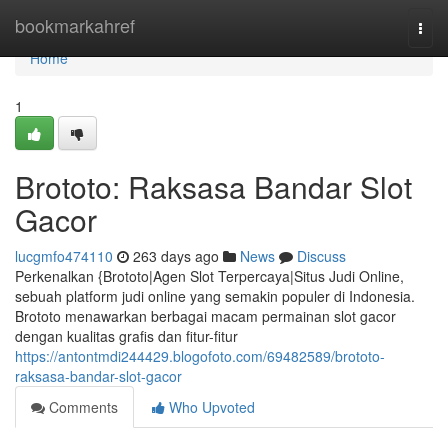
Home
bookmarkahref
Togg
navi
Home
1
Brototo: Raksasa Bandar Slot
Gacor
lucgmfo474110
263 days ago
News
Discuss
Perkenalkan {Brototo|Agen Slot Terpercaya|Situs Judi Online,
sebuah platform judi online yang semakin populer di Indonesia.
Brototo menawarkan berbagai macam permainan slot gacor
dengan kualitas grafis dan fitur-fitur
https://antontmdi244429.blogofoto.com/69482589/brototo-
raksasa-bandar-slot-gacor
Comments
Who Upvoted