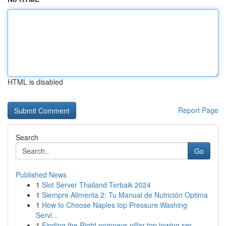
HTML is disabled
Report Page
Search
Go
Published News
1
Slot Server Thailand Terbaik 2024
1
Siempre Alimenta 2: Tu Manual de Nutrición Optima
1
How to Choose Naples top Pressure Washing
Servi...
1
Finding the Right pompeys pillar top towing ser...