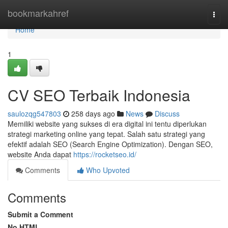
Home
bookmarkahref
Togg
navi
Home
1
CV SEO Terbaik Indonesia
saulozqg547803
258 days ago
News
Discuss
Memiliki website yang sukses di era digital ini tentu diperlukan
strategi marketing online yang tepat. Salah satu strategi yang
efektif adalah SEO (Search Engine Optimization). Dengan SEO,
website Anda dapat
https://rocketseo.id/
Comments
Who Upvoted
Comments
Submit a Comment
No HTML